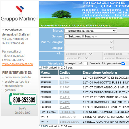
Advertisement
Marca:
Settore:
Macro Famiglia:
Famiglia:
Filtri:
Visualizza:
Immagini + Info
Solo articoli in promozione
17705
articoli in 2,04 sec.
Marca
Codice
Descrizione Articolo
117403
117403 SUPPORTO DI BLOCC.S
FERRARI
117404
117404 MANICOTTO FLESS.SIM
FERRARI
117407
117407 CURVA ANGOLO SIMPLE
FERRARI
117409
117409 TAPPO TERMINALE 70X
FERRARI
117412
117412 TERMIN.MURO 90øSIMP
FERRARI
117420
117420 RACCORDO TRE VIE Y D
FERRARI
117421
117421 RACCORDO 3VIE Y DIAM
FERRARI
B41DEO26
130 SEDILE COMUNIT· B41DEO
PONTE GIUL...
148SD2070
148SD ATTUATORE TERMOST. C/
WATTS
148SD122070
148SD12 GUAINA PER ATTUATO
WATTS
17705
articoli in 2,04 sec.