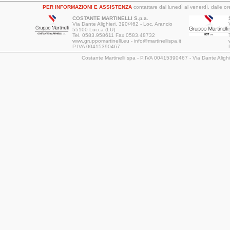
PER INFORMAZIONI E ASSISTENZA
contattare dal lunedì al venerdì, dalle 
COSTANTE MARTINELLI S.p.a.
Via Dante Alighieri, 390/462 - Loc. Arancio
55100 Lucca (LU)
Tel. 0583.958611 Fax 0583.48732
www.gruppomartinelli.eu - info@martinellispa.it
P.IVA 00415390467
Costante Martinelli spa - P.IVA 00415390467 - Via Dante Aligh