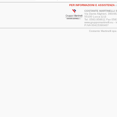
PER INFORMAZIONI E ASSISTENZA
co
COSTANTE MARTINELLI S.
Via Dante Alighieri, 390/46
55100 Lucca (LU)
Tel. 0583.958611 Fax 058
www.gruppomartinelli.eu - i
P.IVA 00415390467
Costante Martinelli sp