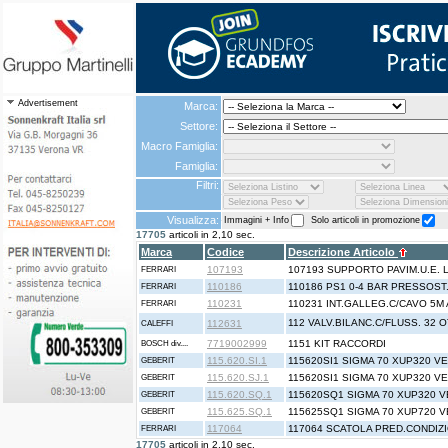
Advertisement
Marca:
Settore:
Macro Famiglia:
Famiglia:
Filtri:
Visualizza:
Immagini + Info
Solo articoli in promozione
17705
articoli in 2,10 sec.
Marca
Codice
Descrizione Articolo
107193
107193 SUPPORTO PAVIM.U.E. L
FERRARI
110186
110186 PS1 0-4 BAR PRESSOS
FERRARI
110231
110231 INT.GALLEG.C/CAVO 5M
FERRARI
112 VALV.BILANC.C/FLUSS. 32 O
112631
CALEFFI
7719002999
1151 KIT RACCORDI
BOSCH div....
115.620.SI.1
115620SI1 SIGMA 70 XUP320 V
GEBERIT
115.620.SJ.1
115620SI1 SIGMA 70 XUP320 V
GEBERIT
115.620.SQ.1
115620SQ1 SIGMA 70 XUP320 
GEBERIT
115.625.SQ.1
115625SQ1 SIGMA 70 XUP720 
GEBERIT
117064
117064 SCATOLA PRED.CONDIZI
FERRARI
17705
articoli in 2,10 sec.