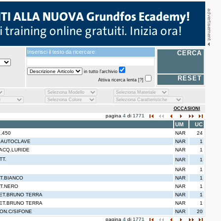
Inserisci il testo da ricercare:
CERCA
in tutto l'archivio
RESET
Attiva ricerca lenta
[?]
OCCASIONI
pagina
4
di
1771
UM
UC
.450
NAR
24
T.AUTOCLAVE
NAR
1
 ACQ.LURIDE
NAR
1
TT.
NAR
1
NAR
1
ET.BIANCO
NAR
1
ET.NERO
NAR
1
VET.BRUNO TERRA
NAR
1
VET.BRUNO TERRA
NAR
1
ON.C/SIFONE
NAR
20
pagina
4
di
1771