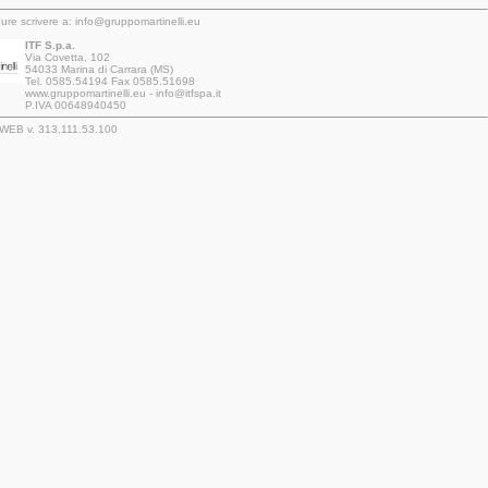
ure scrivere a: info@gruppomartinelli.eu
ITF S.p.a.
Via Covetta, 102
54033 Marina di Carrara (MS)
Tel. 0585.54194 Fax 0585.51698
www.gruppomartinelli.eu - info@itfspa.it
P.IVA 00648940450
roWEB v. 313.111.53.100