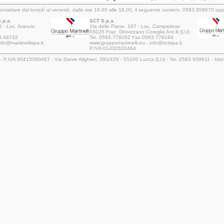
ntattare dal lunedì al venerdì, dalle ore 16.00 alle 18.00, il seguente numero: 0583.958670 opp
p.a.
SCT S.p.a.
2 - Loc. Arancio
Via delle Piane, 197 - Loc. Camparlese
55025 Fraz. Ghivizzano Coreglia Ant.lli (LU)
3.48732
Tel. 0583.779292 Fax 0583.779184
nfo@martinellispa.it
www.gruppomartinelli.eu - info@sctspa.it
P.IVA 01432620464
a - P.IVA 00415390467 - Via Dante Alighieri, 390/426 - 55100 Lucca (LU) - Tel. 0583 958611 - Id