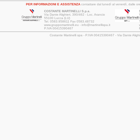
PER INFORMAZIONI E ASSISTENZA
contattare dal lunedì al venerdì, dalle 
COSTANTE MARTINELLI S.p.a.
Via Dante Alighieri, 390/462 - Loc. Arancio
55100 Lucca (LU)
Tel. 0583.958611 Fax 0583.48732
www.gruppomartinelli.eu - info@martinellispa.it
P.IVA 00415390467
Costante Martinelli spa - P.IVA 00415390467 - Via Dante Aligh