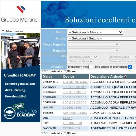
Advertisement
Marca:
Settore:
Macro Famiglia:
Famiglia:
Filtri:
Visualizza:
Immagini + Info
Solo articoli in promozione
17705
articoli in 2,06 sec.
Marca
Codice
Descrizione Articolo
484101PB11/432
ACCESSORIO X SIFONE C/GHIE
GIUSEPPE T...
3001162131101
ACCUMULO ACQUA REFR.LT10
CORDIVARI
3001162130002
ACCUMULO ACQUA REFR.LT20
CORDIVARI
3001162130003
ACCUMULO ACQUA REFR.LT30
CORDIVARI
3001162130004
ACCUMULO ACQUA REFR.LT50
CORDIVARI
0010034126
ACCUMULO INERZIALE VP RW 
VAILLANT
A06-0001-05464
ADAPTORPRESS XL
EUROTIS
41707
ADAT.X CARTONGESSO ZINC.S
OTER
105.0093210
ADATT.MASC.93210 3/4 NICH.(
RAIN
T179MX009
ADATTARORE MUL.CR.T179M 
GIACOMINI
17705
articoli in 2,06 sec.