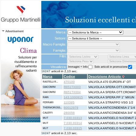
Advertisement
Marca:
Settore:
Macro Famiglia:
Famiglia:
Filtri:
Visualizza:
Immagini + Info
Solo articoli in promozione
16247
articoli in 2,13 sec.
Marca
Codice
Descrizione Articolo
470100
VALVOLA 470 EUROPA 4" OT
RASTELLI R...
R851TX003
VALVOLA A SFERA OTT.CROMATO
GIACOMINI
R851TX004
VALVOLA A SFERA OTT.CROMATO
GIACOMINI
143.1000915
VALVOLA A SFERA PP 1" MXUN
RAIN
110395
VALVOLA A STRAPPO VSG 1/2
FERRARI
60012979
VALVOLA ANTICONDENSA 1"1/4
THERMOROSS...
280056
VALVOLA ANTICONDENSA 3/4" 
CALEFFI
7.030.03313
VALVOLA ANTIGELO N-ICEMUT 2
MUT
7.030.03314
VALVOLA ANTIGELO N-ICEMUT 3
MUT
7.030.03315
VALVOLA ANTIGELO N-ICEMUT 4
MUT
16247
articoli in 2,13 sec.