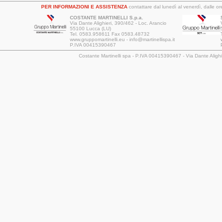
PER INFORMAZIONI E ASSISTENZA
contattare dal lunedì al venerdì, dalle 
COSTANTE MARTINELLI S.p.a.
Via Dante Alighieri, 390/462 - Loc. Arancio
55100 Lucca (LU)
Tel. 0583.958611 Fax 0583.48732
www.gruppomartinelli.eu - info@martinellispa.it
P.IVA 00415390467
Costante Martinelli spa - P.IVA 00415390467 - Via Dante Aligh